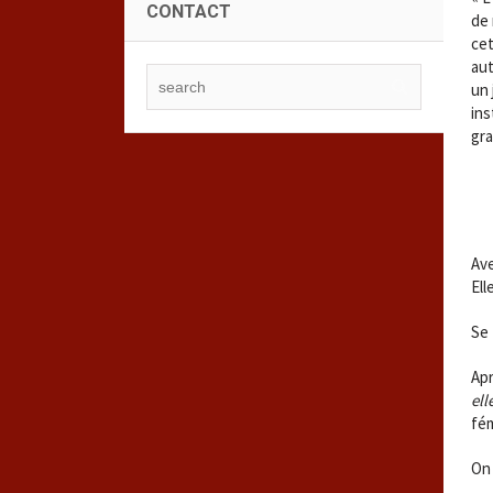
CONTACT
de 
cet
aut
un 
ins
gra
Ave
Ell
Se 
Apr
ell
fém
On 