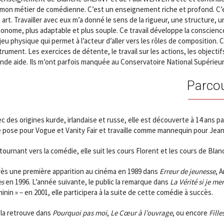
mon métier de comédienne. C’est un enseignement riche et profond. C’es
 art. Travailler avec eux m’a donné le sens de la rigueur, une structure, 
onome, plus adaptable et plus souple. Ce travail développe la conscience
jeu physique qui permet à l’acteur d’aller vers les rôles de composition.
trument. Les exercices de détente, le travail sur les actions, les objecti
nde aide. Ils m’ont parfois manquée au Conservatoire National Supérieur
Parco
c des origines kurde, irlandaise et russe, elle est découverte à 14 ans 
e pose pour Vogue et Vanity Fair et travaille comme mannequin pour Jean
tournant vers la comédie, elle suit les cours Florent et les cours de Blan
ès une première apparition au cinéma en 1989 dans
Erreur de jeunesse
, 
es
en 1996. L’année suivante, le public la remarque dans
La Vérité si je me
inin » – en 2001, elle participera à la suite de cette comédie à succès.
la retrouve dans
Pourquoi pas moi
,
Le Cœur à l’ouvrag
e
, ou encore
Fill