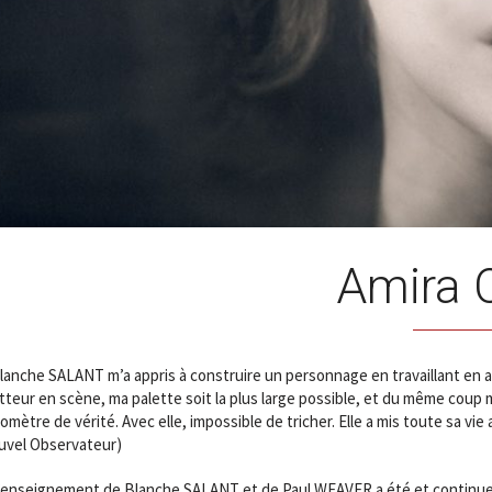
Amira 
lanche SALANT m’a appris à construire un personnage en travaillant en 
teur en scène, ma palette soit la plus large possible, et du même cou
omètre de vérité. Avec elle, impossible de tricher. Elle a mis toute sa vi
uvel Observateur)
’enseignement de Blanche SALANT et de Paul WEAVER a été et continue 