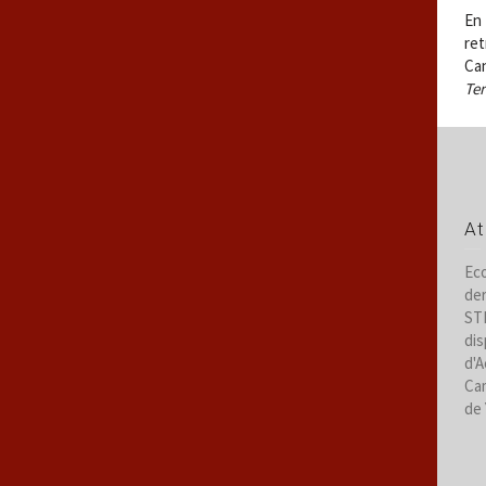
En 
re
Can
Ter
At
Eco
der
STR
dis
d'A
Cam
de 