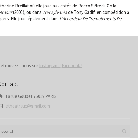
therine Breillat où elle joue aux côtés de Rocco Siffredi. On la
L’Amour
(2005), ou dans
Transylvania
de Tony Gatlif, en compétition à
ngers. Elle joue également dans
L’Accordeur De Tremblements De
etrouvez - nous sur
Instagram !
Facebook !
Contact
18 rue Goubet 75019 PARIS
etheatraux@gmail.com