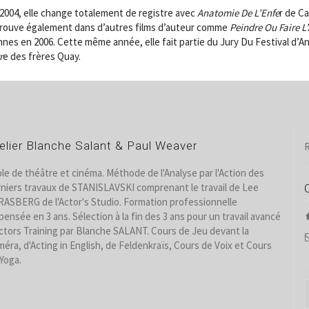
2004, elle change totalement de registre avec
Anatomie De L’Enfe
r de Ca
trouve également dans d’autres films d’auteur comme
Peindre Ou Faire 
nes en 2006. Cette même année, elle fait partie du Jury Du Festival d’A
r
e des frères Quay.
elier Blanche Salant & Paul Weaver
R
le de théâtre et cinéma. Méthode de l'Analyse par l'Action des
niers travaux de STANISLAVSKI comprenant le travail de Lee
ASBERG de l'Actor's Studio. Formation professionnelle
pensée en 3 ans. Sélection à la fin des 3 ans pour un travail avancé
ctors Training par Blanche SALANT. Cours de Jeu devant la
éra, d'Acting in English, de Feldenkraïs, Cours de Voix et Cours
Yoga.