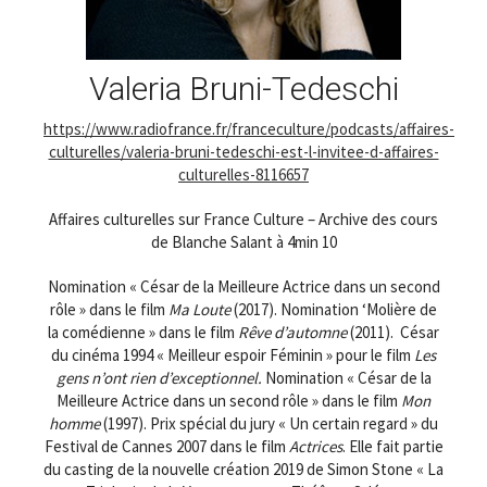
Valeria Bruni-Tedeschi
https://www.radiofrance.fr/franceculture/podcasts/affaires-
culturelles/valeria-bruni-tedeschi-est-l-invitee-d-affaires-
culturelles-8116657
Affaires culturelles sur France Culture – Archive des cours
de Blanche Salant à 4min 10
Nomination « César de la Meilleure Actrice dans un second
rôle » dans le film
Ma Loute
(2017). Nomination ‘Molière de
la comédienne » dans le film
Rêve d’automne
(2011). César
du cinéma 1994 « Meilleur espoir Féminin » pour le film
Les
gens n’ont rien d’exceptionnel.
Nomination « César de la
Meilleure Actrice dans un second rôle » dans le film
Mon
homme
(1997). Prix spécial du jury « Un certain regard » du
Festival de Cannes 2007 dans le film
Actrices
. Elle fait partie
du casting de la nouvelle création 2019 de Simon Stone « La