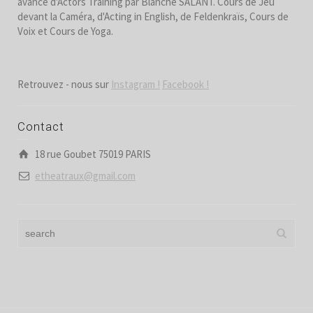
avancé d'Actors Training par Blanche SALANT. Cours de Jeu
devant la Caméra, d'Acting in English, de Feldenkraïs, Cours de
Voix et Cours de Yoga.
Retrouvez - nous sur
Instagram !
Facebook !
Contact
18 rue Goubet 75019 PARIS
etheatraux@gmail.com