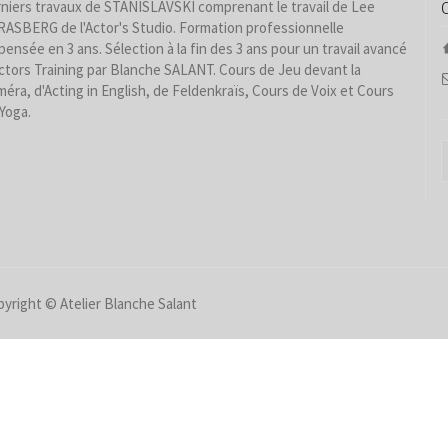
niers travaux de STANISLAVSKI comprenant le travail de Lee
ASBERG de l'Actor's Studio. Formation professionnelle
pensée en 3 ans. Sélection à la fin des 3 ans pour un travail avancé
ctors Training par Blanche SALANT. Cours de Jeu devant la
éra, d'Acting in English, de Feldenkraïs, Cours de Voix et Cours
Yoga.
yright © Atelier Blanche Salant