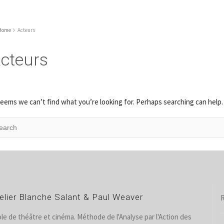
Home
Acteurs
cteurs
seems we can’t find what you’re looking for. Perhaps searching can help.
elier Blanche Salant & Paul Weaver
R
le de théâtre et cinéma. Méthode de l'Analyse par l'Action des