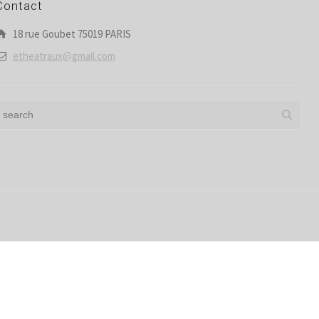
Contact
18 rue Goubet 75019 PARIS
etheatraux@gmail.com