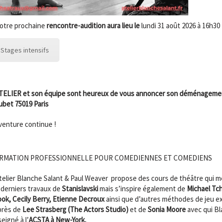
notre prochaine
rencontre-audition aura lieu le
lundi 31 août 2026 à 16h30
Stages intensifs
ATELIER et son équipe sont heureux de vous annoncer son déménagemen
bet 75019 Paris
venture continue !
RMATION PROFESSIONNELLE POUR COMEDIENNES ET COMEDIENS
telier Blanche Salant & Paul Weaver
propose des cours de théâtre qui m
 derniers travaux de
Stanislavski
mais s’inspire également de
Michael Tc
ok, Cecily Berry, Etienne Decroux
ainsi que d’autres méthodes de jeu 
près de
Lee Strasberg (The Actors Studio)
et de
Sonia Moore
avec qui Bl
eigné à l’
ACSTA à New-York.