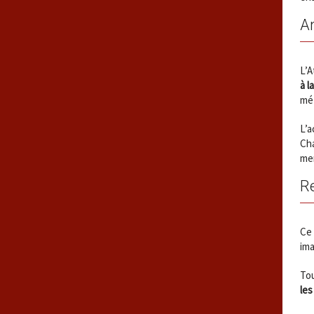
An
L’
à l
mét
L’a
Cha
men
R
Ce 
ima
Tou
les