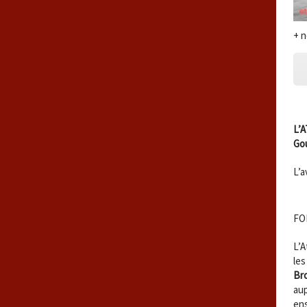
+ 
L’
Gou
L’a
FO
L’A
les
Bro
au
ens