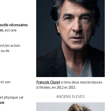
 outils nécessaires
ion
, est une
ent/en action.
, ou de
 et son
François Cluzet
a tenu deux masterclasses
à l’Atelier, en 2012 et 2015.
ANCIENS ELEVES
 et physique car
que
.