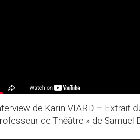
nterview de Karin VIARD – Extrait d
rofesseur de Théâtre » de Samuel