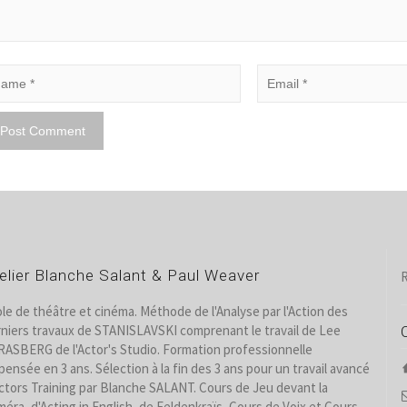
elier Blanche Salant & Paul Weaver
R
le de théâtre et cinéma. Méthode de l'Analyse par l'Action des
niers travaux de STANISLAVSKI comprenant le travail de Lee
ASBERG de l'Actor's Studio. Formation professionnelle
pensée en 3 ans. Sélection à la fin des 3 ans pour un travail avancé
ctors Training par Blanche SALANT. Cours de Jeu devant la
éra, d'Acting in English, de Feldenkraïs, Cours de Voix et Cours