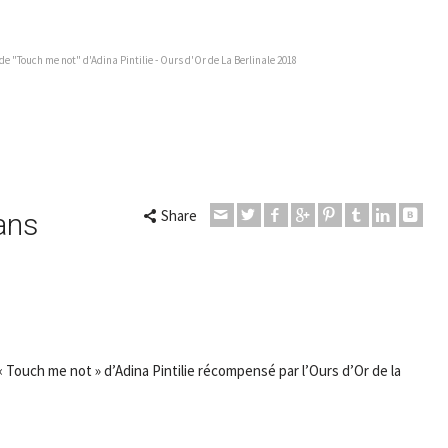
e "Touch me not" d'Adina Pintilie - Ours d'Or de La Berlinale 2018
Share
ans
« Touch me not » d’Adina Pintilie récompensé par l’Ours d’Or de la