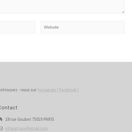
etrouvez - nous sur
Instagram !
Facebook !
Contact
18 rue Goubet 75019 PARIS
etheatraux@gmail.com