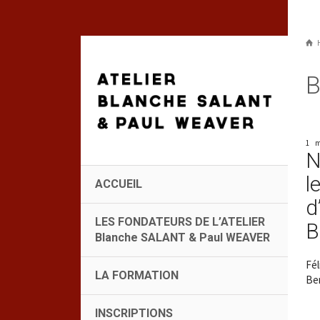
B
1 
N
l
ACCUEIL
d
LES FONDATEURS DE L’ATELIER
B
Blanche SALANT & Paul WEAVER
Fél
LA FORMATION
Ber
INSCRIPTIONS