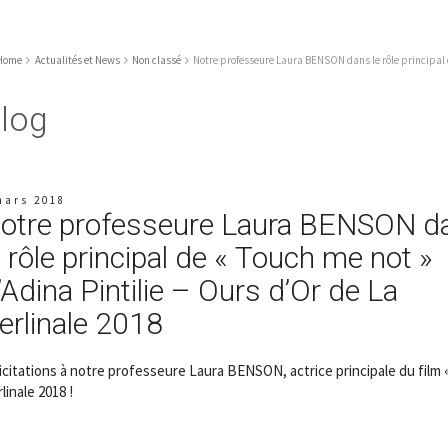
Home
Actualités et News
Non classé
Notre professeure Laura BENSON dans le rôle principal d
log
mars 2018
otre professeure Laura BENSON d
e rôle principal de « Touch me not »
’Adina Pintilie – Ours d’Or de La
erlinale 2018
icitations à notre professeure Laura BENSON, actrice principale du film 
linale 2018 !