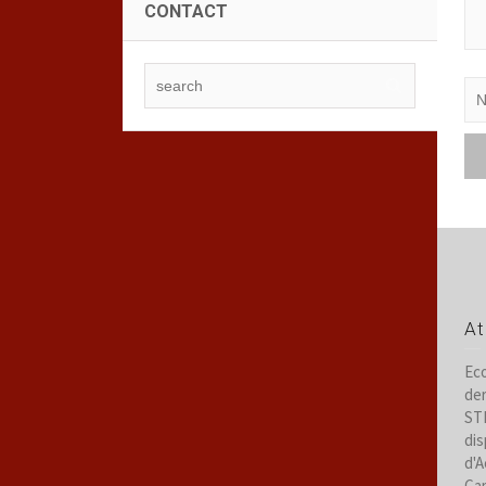
CONTACT
At
Eco
der
STR
dis
d'A
Cam